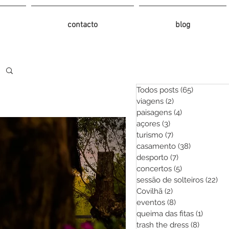
contacto
blog
Todos posts
(65)
65 posts
viagens
(2)
2 posts
paisagens
(4)
4 posts
açores
(3)
3 posts
turismo
(7)
7 posts
casamento
(38)
38 posts
desporto
(7)
7 posts
concertos
(5)
5 posts
sessão de solteiros
(22)
22 
Covilhã
(2)
2 posts
eventos
(8)
8 posts
queima das fitas
(1)
1 post
trash the dress
(8)
8 posts