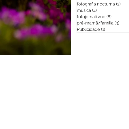
fotografia nocturna
(2)
2 po
música
(4)
4 posts
fotojornalismo
(8)
8 posts
pré-mamã/família
(3)
3 po
Publicidade
(1)
1 post