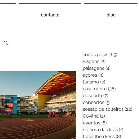
contacto
blog
Todos posts
(65)
65 posts
viagens
(2)
2 posts
paisagens
(4)
4 posts
açores
(3)
3 posts
turismo
(7)
7 posts
casamento
(38)
38 posts
desporto
(7)
7 posts
concertos
(5)
5 posts
sessão de solteiros
(22)
22 
Covilhã
(2)
2 posts
eventos
(8)
8 posts
queima das fitas
(1)
1 post
trash the dress
(8)
8 posts