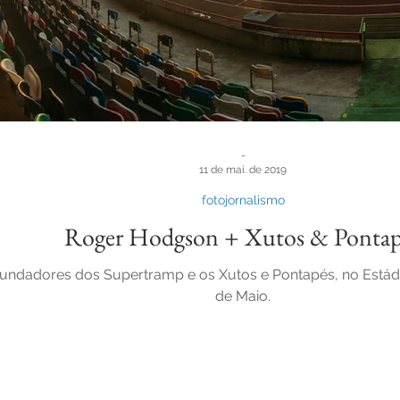
-
11 de mai. de 2019
fotojornalismo
Roger Hodgson + Xutos & Pontap
ndadores dos Supertramp e os Xutos e Pontapés, no Estádio 
de Maio.