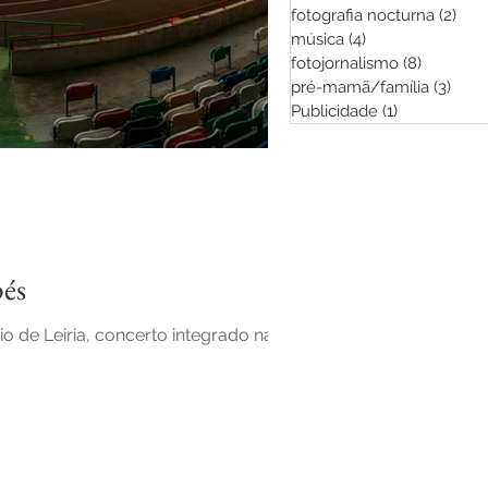
fotografia nocturna
(2)
2 po
música
(4)
4 posts
fotojornalismo
(8)
8 posts
pré-mamã/família
(3)
3 po
Publicidade
(1)
1 post
és
de Leiria, concerto integrado na Feira