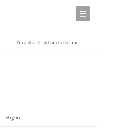
My Items
I'm a title. ​Click here to edit me.
viagens