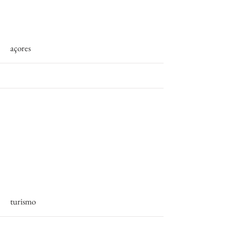
More
açores
More
turismo