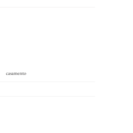
More
casamento