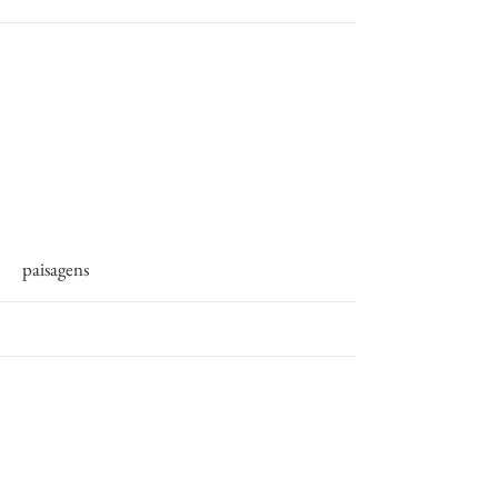
More
paisagens