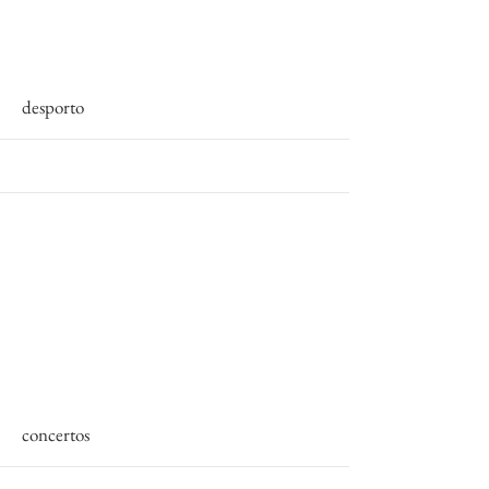
More
desporto
More
concertos