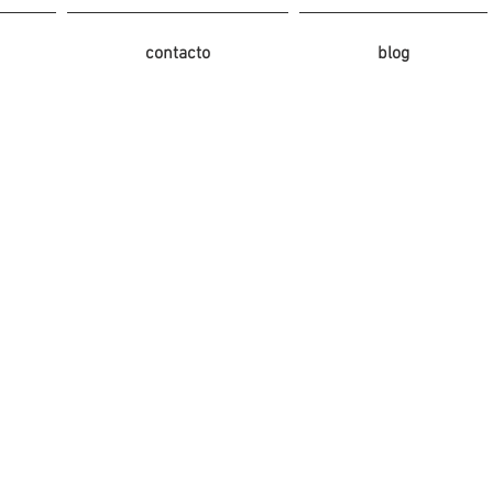
contacto
blog
Posts Em Destaque
Olívia e Tiago, sessão de
Sandra e Diogo
namoro